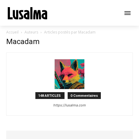
Accueil
Auteurs
Articles postés par Macadam
Macadam
148 ARTICLES
0 Commentaires
https://lusalma.com