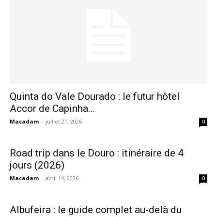
Un projet au Portugal ? Parlons-en !
Avec une bonne connaissance du Portugal, Lusalma accompagne
tous les projets sur place : événéments, mariages, voyages et plus
encore ! Parlons-en !
Votre nom et prénom
Quinta do Vale Dourado : le futur hôtel
Accor de Capinha...
Macadam
-
juillet 21, 2026
0
Votre e-mail
Road trip dans le Douro : itinéraire de 4
jours (2026)
Objet de votre demande
Macadam
-
avril 14, 2026
0
Albufeira : le guide complet au-delà du
Votre message