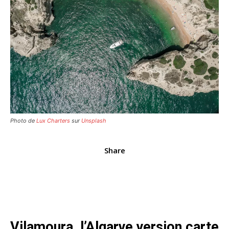
Photo de
Lux Charters
sur
Unsplash
Share
Vilamoura, l’Algarve version carte