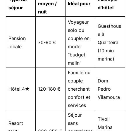
moyen /
Idéal pour
séjour
d’hôtel
nuit
Voyageur
Guesthous
solo ou
e à
Pension
couple en
70-90 €
Quarteira
locale
mode
(10 min
“budget
marina)
malin”
Famille ou
couple
Dom
Hôtel 4★
120-180 €
cherchant
Pedro
confort et
Vilamoura
services
Séjour
Tivoli
Resort
sans
Marina