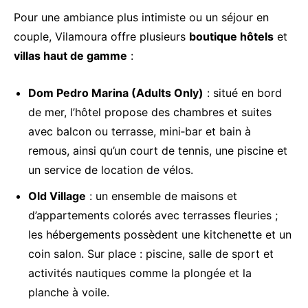
Pour une ambiance plus intimiste ou un séjour en
Votre e-mail
couple, Vilamoura offre plusieurs
boutique hôtels
et
villas haut de gamme
:
Objet de votre demande
Dom Pedro Marina (Adults Only)
: situé en bord
de mer, l’hôtel propose des chambres et suites
avec balcon ou terrasse, mini‑bar et bain à
Votre message
remous, ainsi qu’un court de tennis, une piscine et
un service de location de vélos.
Old Village
: un ensemble de maisons et
d’appartements colorés avec terrasses fleuries ;
les hébergements possèdent une kitchenette et un
coin salon. Sur place : piscine, salle de sport et
activités nautiques comme la plongée et la
planche à voile.