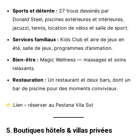
Sports et détente :
27 trous dessinés par
Donald Steel, piscines extérieures et intérieures,
jacuzzi, tennis, location de vélos et salle de sport.
Services familiaux :
Kids Club et aire de jeux en
été, salle de jeux, programmes d’animation.
Bien-être :
Magic Wellness — massages et soins
relaxants.
Un projet au Portugal ? Parlons-en !
Restauration :
Un restaurant et deux bars, dont un
bar de piscine pour des moments conviviaux.
Avec une bonne connaissance du Portugal, Lusalma accompagne
tous les projets sur place : événéments, mariages, voyages et plus
encore ! Parlons-en !
Lien
– réserver au Pestana Vila Sol
Votre nom et prénom
5. Boutiques hôtels & villas privées