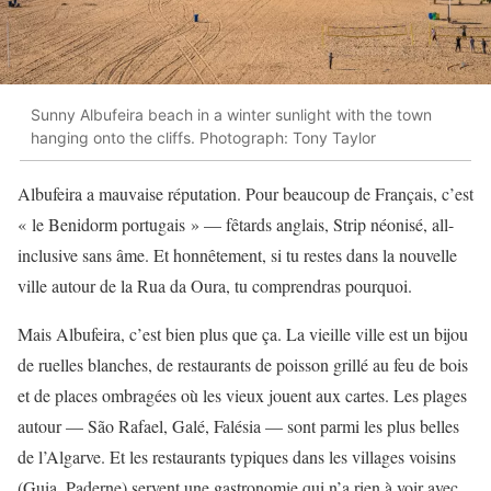
Sunny Albufeira beach in a winter sunlight with the town
hanging onto the cliffs. Photograph: Tony Taylor
Albufeira a mauvaise réputation. Pour beaucoup de Français, c’est
« le Benidorm portugais » — fêtards anglais, Strip néonisé, all-
inclusive sans âme. Et honnêtement, si tu restes dans la nouvelle
ville autour de la Rua da Oura, tu comprendras pourquoi.
Mais Albufeira, c’est bien plus que ça. La vieille ville est un bijou
de ruelles blanches, de restaurants de poisson grillé au feu de bois
et de places ombragées où les vieux jouent aux cartes. Les plages
autour — São Rafael, Galé, Falésia — sont parmi les plus belles
de l’Algarve. Et les restaurants typiques dans les villages voisins
(Guia, Paderne) servent une gastronomie qui n’a rien à voir avec