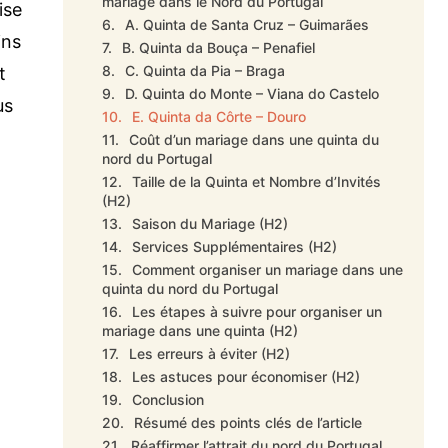
mariage dans le Nord du Portugal
ise
A. Quinta de Santa Cruz – Guimarães
ins
B. Quinta da Bouça – Penafiel
C. Quinta da Pia – Braga
t
D. Quinta do Monte – Viana do Castelo
us
E. Quinta da Côrte – Douro
Coût d’un mariage dans une quinta du
nord du Portugal
Taille de la Quinta et Nombre d’Invités
(H2)
Saison du Mariage (H2)
Services Supplémentaires (H2)
Comment organiser un mariage dans une
quinta du nord du Portugal
Les étapes à suivre pour organiser un
mariage dans une quinta (H2)
Les erreurs à éviter (H2)
Les astuces pour économiser (H2)
Conclusion
Résumé des points clés de l’article
Réaffirmer l’attrait du nord du Portugal