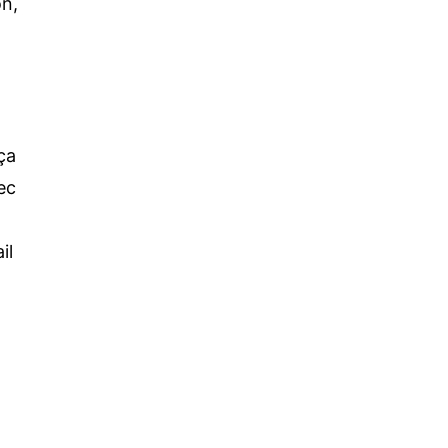
on,
ça
ec
il