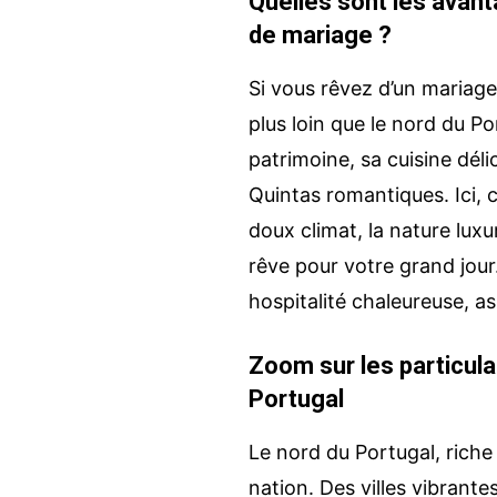
Quelles sont les avan
de mariage ?
Si vous rêvez d’un mariag
plus loin que le nord du P
Un projet au Portu
patrimoine, sa cuisine dél
? Parlons-en !
Quintas romantiques. Ici,
doux climat, la nature luxu
Avec une bonne connaissance du Por
rêve pour votre grand jour
accompagne tous les projets sur pla
événéments, mariages, voyages et p
hospitalité chaleureuse, as
Parlons-en !
Zoom sur les particula
Portugal
Le nord du Portugal, riche 
nation. Des villes vibrant