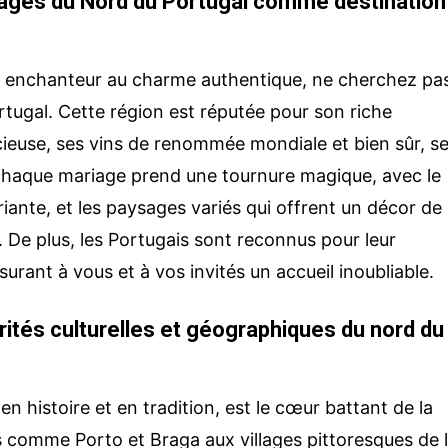
tages du Nord du Portugal comme destination
Votre e-mail
e enchanteur au charme authentique, ne cherchez pa
ortugal. Cette région est réputée pour son riche
Objet de votre demande
gal
icieuse, ses vins de renommée mondiale et bien sûr, s
 chaque mariage prend une tournure magique, avec le
riante, et les paysages variés qui offrent un décor de
Votre message
tugal, Lusalma
. De plus, les Portugais sont reconnus pour leur
ce :
lus encore !
surant à vous et à vos invités un accueil inoubliable.
rités culturelles et géographiques du nord du
en histoire et en tradition, est le cœur battant de la
es comme Porto et Braga aux villages pittoresques de 