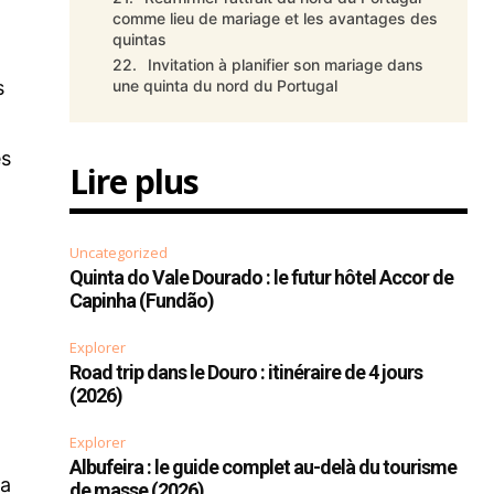
comme lieu de mariage et les avantages des
quintas
Invitation à planifier son mariage dans
s
une quinta du nord du Portugal
es
Lire plus
Uncategorized
Quinta do Vale Dourado : le futur hôtel Accor de
Capinha (Fundão)
Explorer
Road trip dans le Douro : itinéraire de 4 jours
(2026)
Explorer
Albufeira : le guide complet au-delà du tourisme
la
de masse (2026)