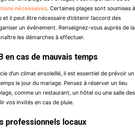
ations nécessaires
. Certaines plages sont soumises 
Votre e-mail
 et il peut être nécessaire d’obtenir l’accord des
organiser un événement. Renseignez-vous auprès de la
naître les démarches à effectuer.
Objet de votre demande
gal
n B en cas de mauvais temps
Votre message
tugal, Lusalma
e d’un climat ensoleillé, il est essentiel de prévoir un
ce :
lus encore !
emps le jour du mariage. Pensez à réserver un lieu
plage, comme un restaurant, un hôtel ou une salle de
ir vos invités en cas de pluie.
es professionnels locaux