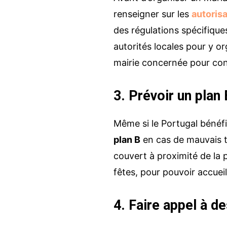
renseigner sur les
autoris
des régulations spécifiques
autorités locales pour y 
mairie concernée pour con
Un projet au Portu
? Parlons-en !
3. Prévoir un pla
Avec une bonne connaissance du Por
Même si le Portugal bénéfici
accompagne tous les projets sur pla
événéments, mariages, voyages et p
plan B
en cas de mauvais t
Parlons-en !
couvert à proximité de la 
fêtes, pour pouvoir accueill
4. Faire appel à d