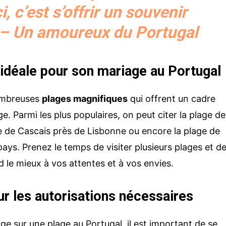
i, c’est s’offrir un souvenir
– Un amoureux du Portugal
e idéale pour son mariage au Portugal
ombreuses
plages magnifiques
qui offrent un cadre
. Parmi les plus populaires, on peut citer la plage de
ge de Cascais près de Lisbonne ou encore la plage de
ys. Prenez le temps de visiter plusieurs plages et d
d le mieux à vos attentes et à vos envies.
ur les autorisations nécessaires
Votre nom et prénom
ge sur une plage au Portugal, il est important de se