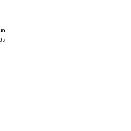
 un
 du
a