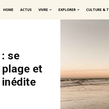
HOME
ACTUS
VIVRE
EXPLORER
CULTURE & T
: se
 plage et
 inédite