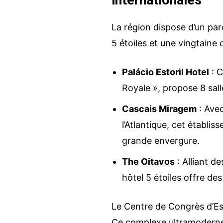
internationales
La région dispose d’un par
5 étoiles et une vingtaine 
Un projet au Portu
Palácio Estoril Hotel
: C
? Parlons-en !
Royale », propose 8 sall
Cascais Miragem
: Avec
Avec une bonne connaissance du Por
accompagne tous les projets sur pla
l’Atlantique, cet établ
événéments, mariages, voyages et p
grande envergure.
Parlons-en !
The Oitavos
: Alliant d
hôtel 5 étoiles offre de
Le Centre de Congrès d’Esto
Ce complexe ultramoderne,