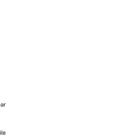
par
ile