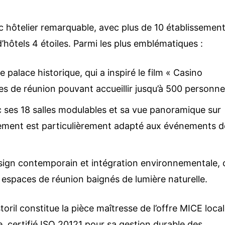
Votre e-mail
c hôtelier remarquable, avec plus de 10 établissemen
d’hôtels 4 étoiles. Parmi les plus emblématiques :
Objet de votre demande
gal
e palace historique, qui a inspiré le film « Casino
es de réunion pouvant accueillir jusqu’à 500 personne
Votre message
 ses 18 salles modulables et sa vue panoramique sur
tugal, Lusalma
ce :
issement est particulièrement adapté aux événements d
lus encore !
esign contemporain et intégration environnementale, 
s espaces de réunion baignés de lumière naturelle.
ril constitue la pièce maîtresse de l’offre MICE local
 certifié ISO 20121 pour sa gestion durable des