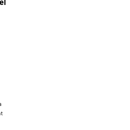
el
a
nt