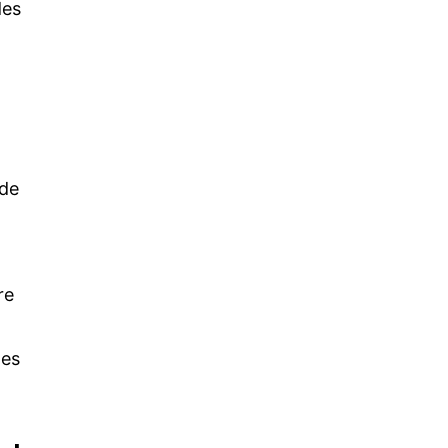
des
 de
re
des