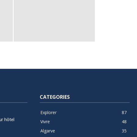
CATEGORIES
Explorer
87
ur hôtel
Vivre
48
Algarve
35