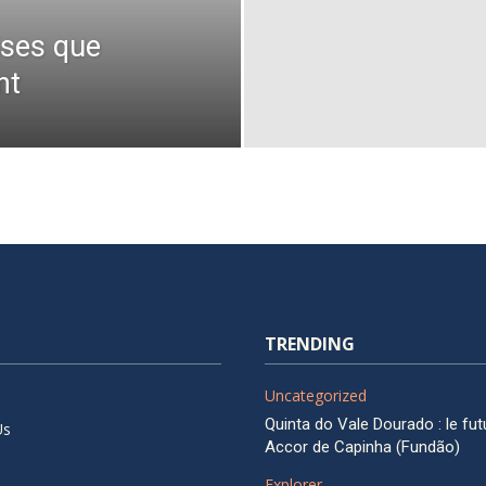
ises que
nt
TRENDING
Uncategorized
Quinta do Vale Dourado : le fut
Us
Accor de Capinha (Fundão)
Explorer