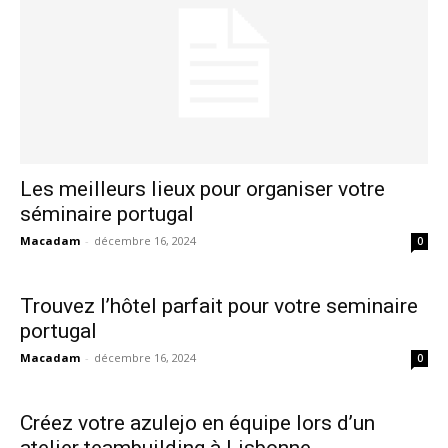
Un projet au Portugal ? Parlons-en !
Avec une bonne connaissance du Portugal, Lusalma accompagne
tous les projets sur place : événéments, mariages, voyages et plus
encore ! Parlons-en !
Les meilleurs lieux pour organiser votre
Votre nom et prénom
séminaire portugal
Macadam
-
décembre 16, 2024
0
Votre e-mail
Trouvez l’hôtel parfait pour votre seminaire
portugal
Macadam
-
décembre 16, 2024
0
Objet de votre demande
Créez votre azulejo en équipe lors d’un