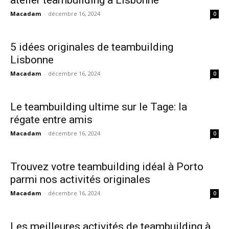
atelier teambuilding à Lisbonne
Votre message
Macadam
-
décembre 16, 2024
0
5 idées originales de teambuilding
Lisbonne
Macadam
-
décembre 16, 2024
0
Le teambuilding ultime sur le Tage: la
régate entre amis
Macadam
-
décembre 16, 2024
0
Trouvez votre teambuilding idéal à Porto
parmi nos activités originales
Macadam
-
décembre 16, 2024
0
Les meilleures activités de teambuilding à