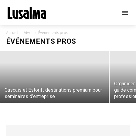
Organiser un séminaire à Lisbonne : le
guide complet 2026
Accueil
Vivre
Événements pros
ÉVÉNEMENTS PROS
Macadam
-
avril 14, 2026
Organiser 
Cascais et Estoril : destinations premium pour
guide com
séminaires d’entreprise
professio