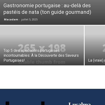
Gastronomie portugaise : au-delà des
pastéis de nata (ton guide gourmand)
Macadam
-
juillet 5, 2025
Top 5 des spécialités portugaises
incontournables: À la Découverte des Saveurs
Portugaises!
La (vraie)
Lusalma